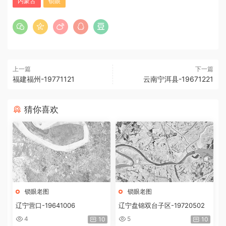
内蒙古
锁眼
上一篇
下一篇
福建福州-19771121
云南宁洱县-19671221
猜你喜欢
锁眼老图
锁眼老图
辽宁营口-19641006
辽宁盘锦双台子区-19720502
4
5
10
10