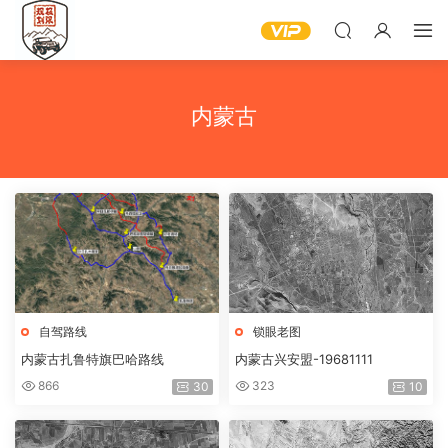
内蒙古
自驾路线
锁眼老图
内蒙古扎鲁特旗巴哈路线
内蒙古兴安盟-19681111
866
323
30
10