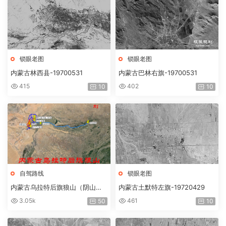
锁眼老图
锁眼老图
内蒙古林西县-19700531
内蒙古巴林右旗-19700531
415
402
10
10
自驾路线
锁眼老图
内蒙古乌拉特后旗狼山（阴山）
内蒙古土默特左旗-19720429
穿越路线
3.05k
461
50
10