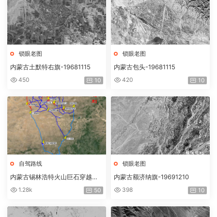
锁眼老图
锁眼老图
内蒙古土默特右旗-19681115
内蒙古包头-19681115
450
420
10
10
自驾路线
锁眼老图
内蒙古锡林浩特火山巨石穿越路
内蒙古额济纳旗-19691210
线（国门+恐龙公园+查干敖包
1.28k
398
50
10
庙）