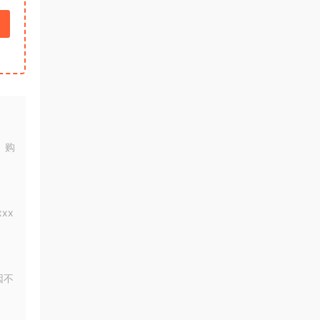
。购
xx
因不