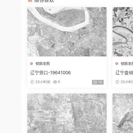
猜你喜欢
锁眼老图
锁眼老
辽宁营口-19641006
辽宁盘锦双
23小时前
5
23小时
10