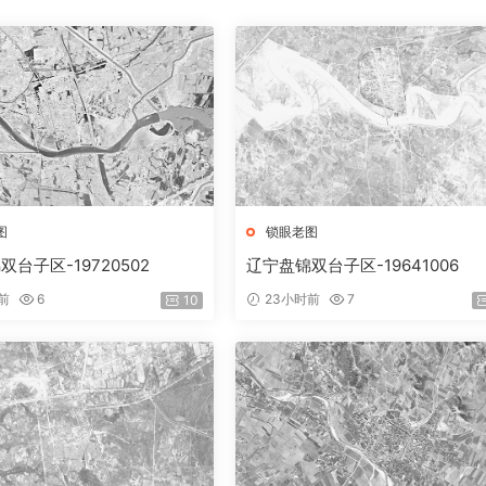
图
锁眼老图
台子区-19720502
辽宁盘锦双台子区-19641006
前
6
23小时前
7
10