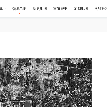
遗址
锁眼老图
历史地图
富道藏书
定制地图
奥维教