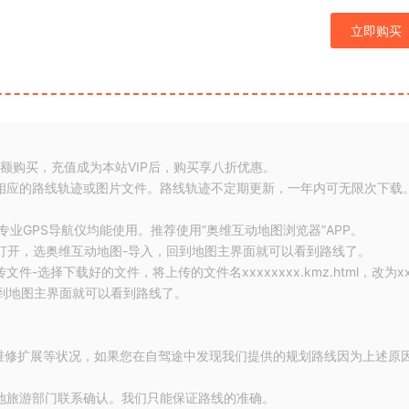
立即购买
余额购买，充值成为本站VIP后，购买享八折优惠。
存相应的路线轨迹或图片文件。路线轨迹不定期更新，一年内可无限次下载
及专业GPS导航仪均能使用。推荐使用“奥维互动地图浏览器”APP。
打开，选奥维互动地图-导入，回到地图主界面就可以看到路线了。
-选择下载好的文件，将上传的文件名xxxxxxxx.kmz.html，改为xx
，回到地图主界面就可以看到路线了。
现维修扩展等状况，如果您在自驾途中发现我们提供的规划路线因为上述原
当地旅游部门联系确认。我们只能保证路线的准确。