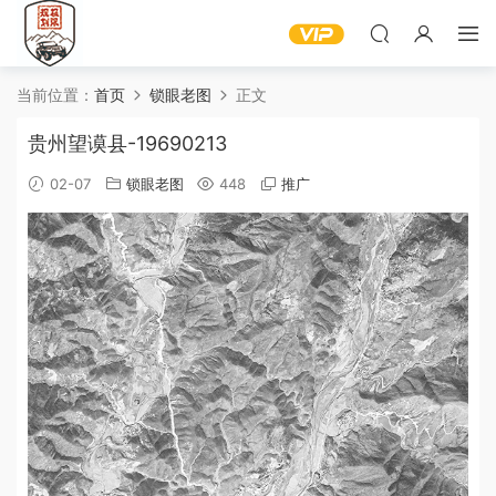
当前位置：
首页
锁眼老图
正文
贵州望谟县-19690213
02-07
锁眼老图
448
推广