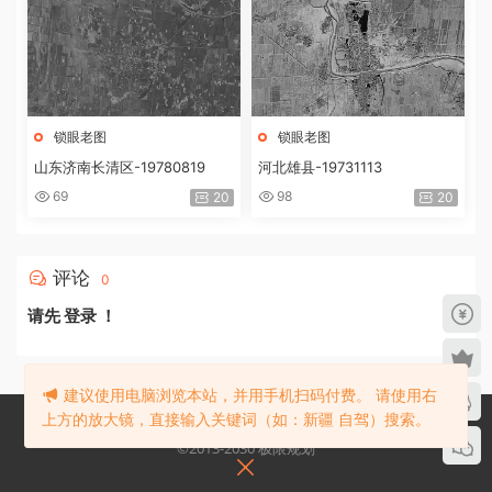
锁眼老图
锁眼老图
山东济南长清区-19780819
河北雄县-19731113
69
98
20
20
评论
0
请先
登录
！
建议使用电脑浏览本站，并用手机扫码付费。 请使用右
上方的放大镜，直接输入关键词（如：新疆 自驾）搜索。
©2013-2030 极限规划