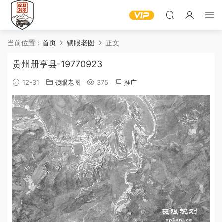
当前位置：
首页
锁眼老图
正文
贵州册亨县-19770923
12-31
锁眼老图
375
推广