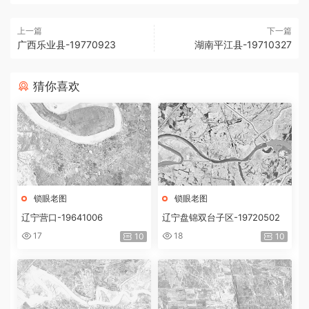
上一篇
下一篇
广西乐业县-19770923
湖南平江县-19710327
猜你喜欢
锁眼老图
锁眼老图
辽宁营口-19641006
辽宁盘锦双台子区-19720502
17
18
10
10