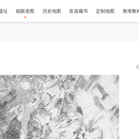
遗址
锁眼老图
历史地图
富道藏书
定制地图
奥维教