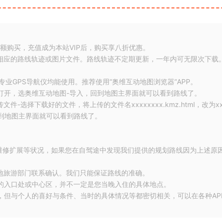
余额购买，充值成为本站VIP后，购买享八折优惠。
存相应的路线轨迹或图片文件。路线轨迹不定期更新，一年内可无限次下载
及专业GPS导航仪均能使用。推荐使用“奥维互动地图浏览器”APP。
打开，选奥维互动地图-导入，回到地图主界面就可以看到路线了。
-选择下载好的文件，将上传的文件名xxxxxxxx.kmz.html，改为xx
，回到地图主界面就可以看到路线了。
现维修扩展等状况，如果您在自驾途中发现我们提供的规划路线因为上述原
当地旅游部门联系确认。我们只能保证路线的准确。
地的入口处或中心区，并不一定是您当晚入住的具体地点。
，但与个人的喜好与条件、当时的具体情况等都密切相关，可以在各种AP