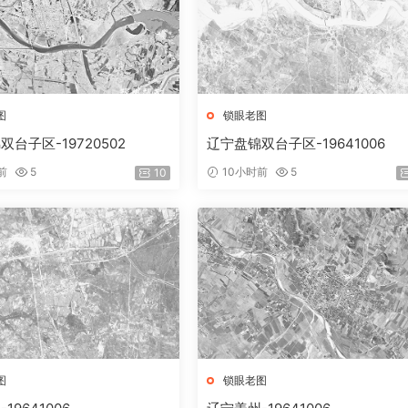
图
锁眼老图
台子区-19720502
辽宁盘锦双台子区-19641006
前
5
10小时前
5
10
图
锁眼老图