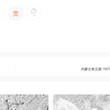
赏
0
内蒙古敖汉旗-1970