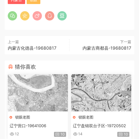
上一篇
下一篇
内蒙古化德县-19680817
内蒙古商都县-19680817
猜你喜欢
锁眼老图
锁眼老图
辽宁营口-19641006
辽宁盘锦双台子区-19720502
12
14
10
10