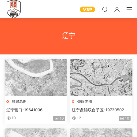
辽宁
锁眼老图
锁眼老图
辽宁营口-19641006
辽宁盘锦双台子区-19720502
10
12
10
10