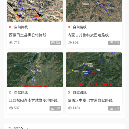
自驾路线
自驾路线
西藏日土县班公错路线
内蒙古扎鲁特旗巴哈路线
716
893
50
30
自驾路线
自驾路线
江西鄱阳湖南方越野基地路线
陕西汉中秦巴古道自驾路线
597
1.18k
30
30