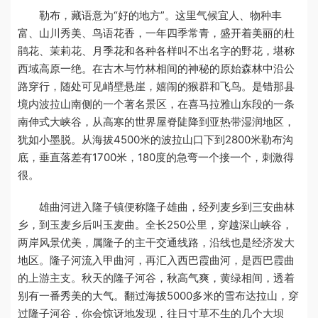
勒布，藏语意为“好的地方”。这里气候宜人、物种丰
富、山川秀美、鸟语花香，一年四季常青，盛开着美丽的杜
鹃花、茉莉花、月季花和各种各样叫不出名字的野花，堪称
西域高原一绝。在古木与竹林相间的神秘的原始森林中沿公
路穿行，随处可见峭壁悬崖，嬉闹的猴群和飞鸟。是错那县
境内波拉山南侧的一个著名景区，在喜马拉雅山东段的一条
南伸式大峡谷，从高寒的世界屋脊陡降到亚热带湿润地区，
犹如小墨脱。从海拔4500米的波拉山口下到2800米勒布沟
底，垂直落差有1700米，180度的急弯一个接一个，刺激得
很。
雄曲河进入隆子镇便称隆子雄曲，经列麦乡到三安曲林
乡，到玉麦乡后叫玉麦曲。全长250公里，穿越深山峡谷，
两岸风景优美，属隆子的主干交通线路，沿线也是经济发大
地区。隆子河流入甲曲河，再汇入西巴霞曲河，是西巴霞曲
的上游主支。秋天的隆子河谷，秋高气爽，黄绿相间，透着
别有一番秀美的大气。翻过海拔5000多米的雪布达拉山，穿
过隆子河谷，你会惊讶地发现，往日寸草不生的几个大坝