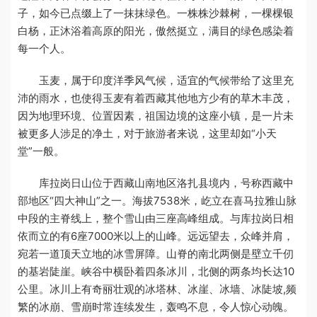
子，如今已点缀上了一抹抹绿色。一株株沙棘树，一棵棵银
白杨，正沐浴着高原的阳光，傲然挺立，满目的绿色感染着
每一个人。
玉麦，属于印度洋季风气候，适宜的气候带给了这里充
沛的雨水，也使得玉麦有着西藏其他地方少有的草木丰茂，
因为地理环境、位置因素，祖国边境的这座小镇，是一片未
被更多人涉足的净土，对于旅游者来说，这里却如“小天
堂”一般。
库拉岗日山位于西藏山南地区洛扎县境内，号称西藏中
部地区“四大神山”之一。海拔7538米，屹立在喜马拉雅山脉
中段的主脊线上，整个雪山由三座高峰组成。与库拉岗日相
依而立的有6座7000米以上的山峰。远远望去，众峰并肩，
宛若一道顶天立地的冰雪屏障。山脊的南北两侧是壁立千仞
的基岩陡崖。峡谷中横卧着四条冰川，北侧的两条均长达10
公里。冰川上有奇丽壮观的冰塔林、冰崖、冰墙、冰陡坡,频
繁的冰崩、雪崩时常连续发生，轰鸣不息，令人惊心动魄。