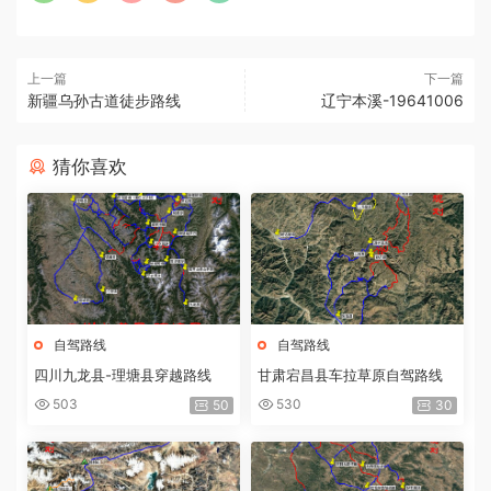
上一篇
下一篇
新疆乌孙古道徒步路线
辽宁本溪-19641006
猜你喜欢
自驾路线
自驾路线
四川九龙县-理塘县穿越路线
甘肃宕昌县车拉草原自驾路线
503
530
50
30