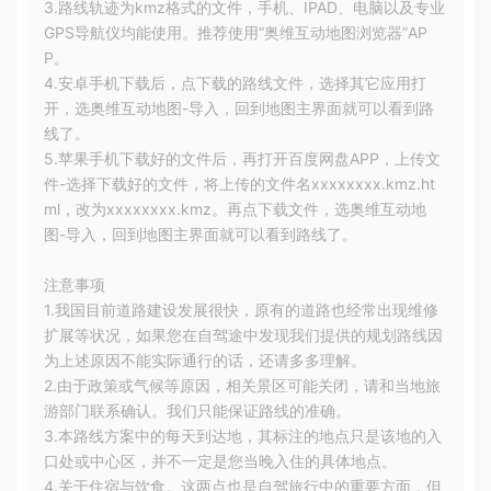
3.路线轨迹为kmz格式的文件，手机、IPAD、电脑以及专业
GPS导航仪均能使用。推荐使用“奥维互动地图浏览器”AP
P。
4.安卓手机下载后，点下载的路线文件，选择其它应用打
开，选奥维互动地图-导入，回到地图主界面就可以看到路
线了。
5.苹果手机下载好的文件后，再打开百度网盘APP，上传文
件-选择下载好的文件，将上传的文件名xxxxxxxx.kmz.ht
ml，改为xxxxxxxx.kmz。再点下载文件，选奥维互动地
图-导入，回到地图主界面就可以看到路线了。
注意事项
1.我国目前道路建设发展很快，原有的道路也经常出现维修
扩展等状况，如果您在自驾途中发现我们提供的规划路线因
为上述原因不能实际通行的话，还请多多理解。
2.由于政策或气候等原因，相关景区可能关闭，请和当地旅
游部门联系确认。我们只能保证路线的准确。
3.本路线方案中的每天到达地，其标注的地点只是该地的入
口处或中心区，并不一定是您当晚入住的具体地点。
4.关于住宿与饮食。这两点也是自驾旅行中的重要方面，但