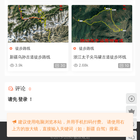
徒步路线
徒步路线
新疆乌孙古道徒步路线
浙江太子尖马啸古道徒步环线
3.9k
2.68k
30
10
评论
0
请先
登录
！
建议使用电脑浏览本站，并用手机扫码付费。 请使用右
上方的放大镜，直接输入关键词（如：新疆 自驾）搜索。
©2013-2030 极限规划