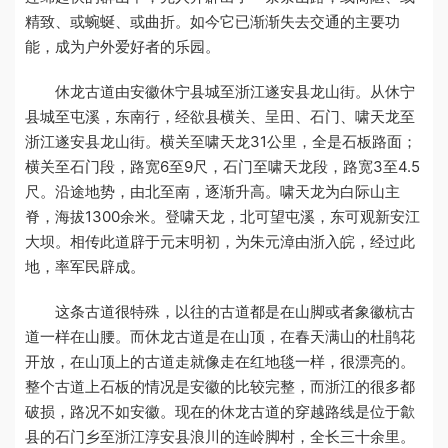
精致、或蜿蜒、或曲折。如今它已渐渐失去交通的主要功
能，成为户外爱好者的乐园。
休龙古道由安徽休宁县城至浙江遂安县龙山街。从休宁
县城至屯溪，东南行，经欲县横关、呈田、石门、啸天龙至
浙江遂安县龙山街。横关至啸天龙31公里，全是石板路面；
横关至石门段，路宽6至9尺，石门至啸天龙段，路宽3至4.5
尺。沿途地势，由北至南，逐渐升高。啸天龙为白际山主
脊，海拔1300余米。登啸天龙，北可望屯溪，东可观新安江
大坝。相传此道辟于元末明初，为朱元漳由浙入皖，经过此
地，率军民辟成。
这条古道很特殊，以往的古道都是在山脚或者象徽杭古
道一样在山腰。而休龙古道是在山顶，在春天满山的杜鹃花
开放，在山顶上的古道走就像走在红地毯一样，很漂亮的。
整个古道上石板的情况是安徽的比较完整，而浙江的很多都
破损，路况不如安徽。现在的休龙古道的穿越路线是位于歙
县的石门乡至浙江淳安县浪川的连岭脚村，全长三十余里。