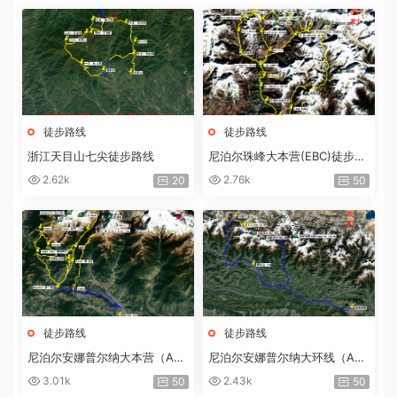
徒步路线
徒步路线
浙江天目山七尖徒步路线
尼泊尔珠峰大本营(EBC)徒步路
线
2.62k
2.76k
20
50
徒步路线
徒步路线
尼泊尔安娜普尔纳大本营（AB
尼泊尔安娜普尔纳大环线（AC
C）+布恩山（Poon Hill）徒步
T）徒步路线
3.01k
2.43k
50
50
路线